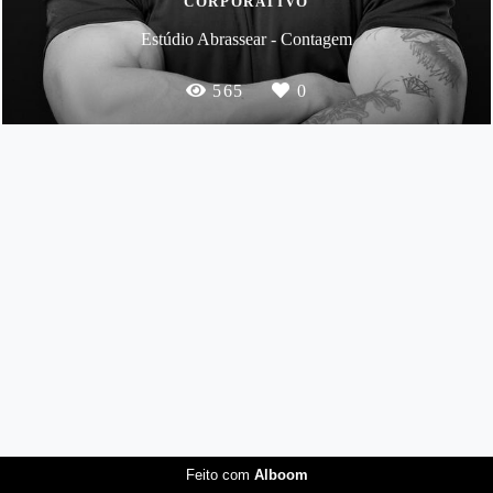
CORPORATIVO
Estúdio Abrassear - Contagem
565
0
Feito com
Alboom