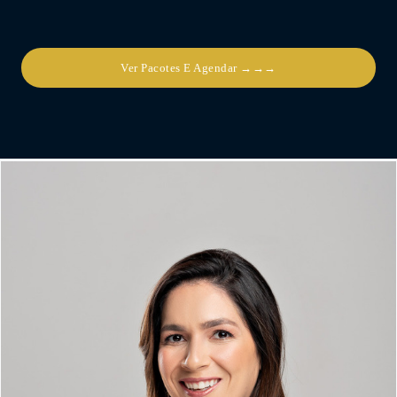
Ver Pacotes E Agendar →→→