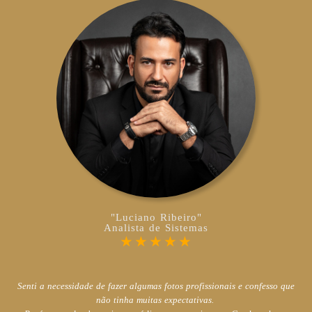
"Luciano Ribeiro"
Analista de Sistemas
★★★★★
Senti a necessidade de fazer algumas fotos profissionais
e confesso que
não tinha muitas expectativas.