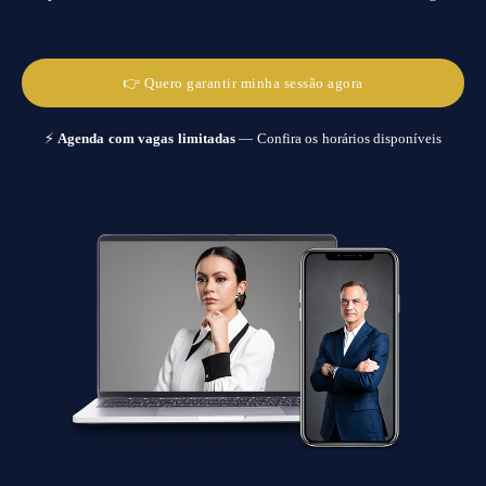
👉 Quero garantir minha sessão agora
⚡
Agenda com vagas limitadas
— Confira os horários disponíveis