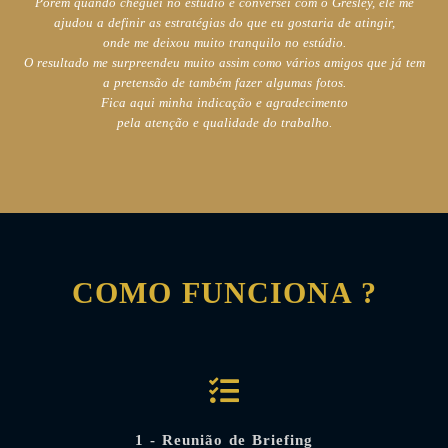
Porém quando cheguei no estúdio e conversei com o Gresley,
ele me
ajudou a definir as estratégias do que eu gostaria de atingir,
onde me deixou muito tranquilo no estúdio.
O resultado me surpreendeu muito assim como vários amigos
que já tem
a pretensão de também fazer algumas fotos.
Fica aqui minha indicação e agradecimento
pela atenção e qualidade do trabalho.
COMO FUNCIONA ?
1 - Reunião de Briefing